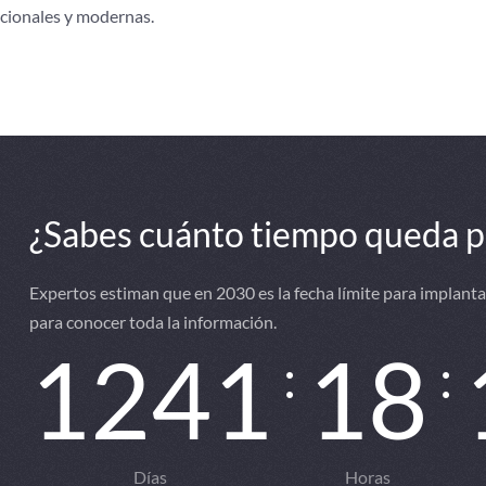
icionales y modernas.
¿Sabes cuánto tiempo queda pa
Expertos estiman que en 2030 es la fecha límite para implant
para conocer toda la información.
1
2
4
1
1
8
:
:
Días
Horas