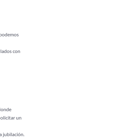
as podemos
llados con
 donde
olicitar un
 jubilación.