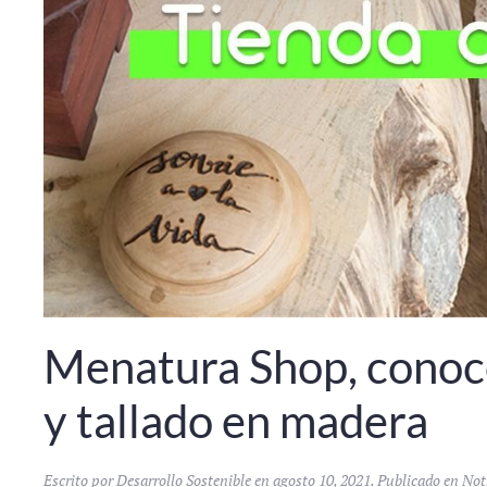
Menatura Shop, conoc
y tallado en madera
Escrito por
Desarrollo Sostenible
en
agosto 10, 2021
. Publicado en
Not