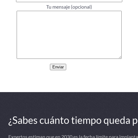
Tu mensaje (opcional)
¿Sabes cuánto tiempo queda pa
Expertos estiman que en 2030 es la fecha límite para implant