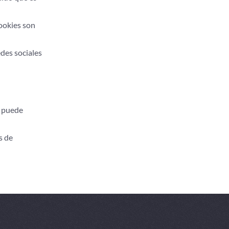
ookies son
des sociales
b puede
s de