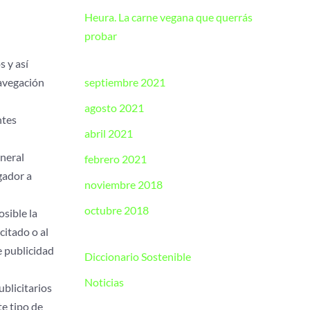
Heura. La carne vegana que querrás
probar
s y así
navegación
septiembre 2021
agosto 2021
ntes
abril 2021
eneral
febrero 2021
gador a
noviembre 2018
octubre 2018
osible la
citado o al
e publicidad
Diccionario Sostenible
Noticias
ublicitarios
te tipo de