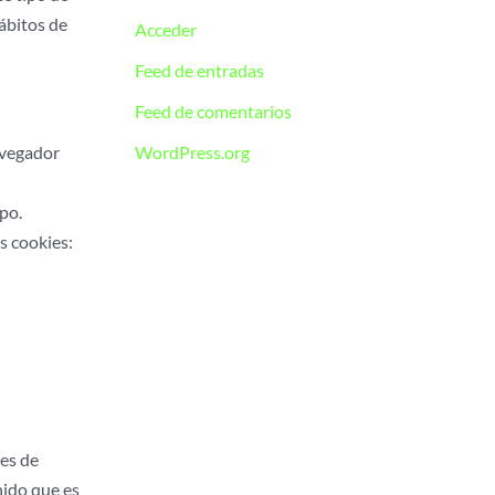
ábitos de
Acceder
Feed de entradas
Feed de comentarios
avegador
WordPress.org
po.
s cookies:
ies de
nido que es