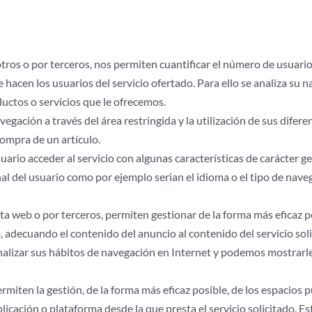
tros o por terceros, nos permiten cuantificar el número de usuario
que hacen los usuarios del servicio ofertado. Para ello se analiza su 
ductos o servicios que le ofrecemos.
vegación a través del área restringida y la utilización de sus difere
compra de un artículo.
uario acceder al servicio con algunas características de carácter g
nal del usuario como por ejemplo serian el idioma o el tipo de nave
sta web o por terceros, permiten gestionar de la forma más eficaz p
, adecuando el contenido del anuncio al contenido del servicio soli
nalizar sus hábitos de navegación en Internet y podemos mostrarl
rmiten la gestión, de la forma más eficaz posible, de los espacios p
licación o plataforma desde la que presta el servicio solicitado. Es